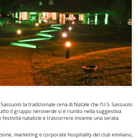
Sassuolo la tradizionale cena di Natale che l’U.S. Sassuolo
Tutto il gruppo neroverde si è riunito nella suggestiva
e festività natalizie e trascorrere insieme una serata
zione, marketing e corporate hospitality del club emiliano,