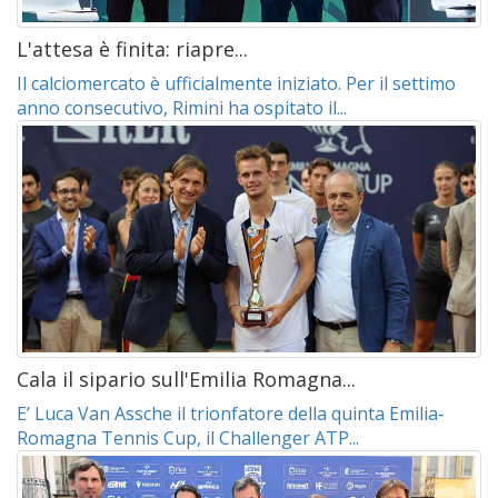
L'attesa è finita: riapre...
Il calciomercato è ufficialmente iniziato. Per il settimo
anno consecutivo, Rimini ha ospitato il...
Cala il sipario sull'Emilia Romagna...
E’ Luca Van Assche il trionfatore della quinta Emilia-
Romagna Tennis Cup, il Challenger ATP...