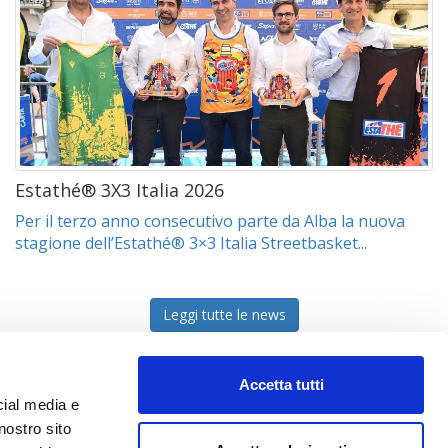
Estathé® 3X3 Italia 2026
Per il terzo anno consecutivo parte da Alba la nuova
stagione dell’Estathé® 3×3 Italia Streetbasket...
Leggi tutte le news
Accetta tutti
cial media e
nostro sito