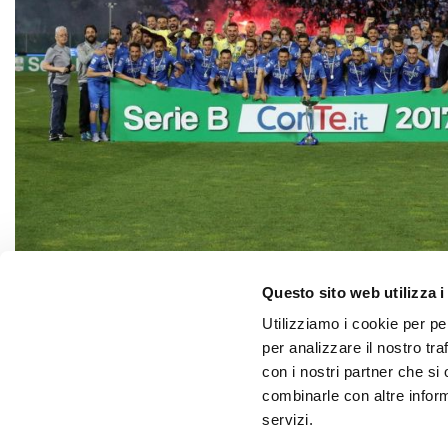
Questo sito web utilizza i
Utilizziamo i cookie per pe
per analizzare il nostro tra
con i nostri partner che si
combinarle con altre inform
Master Group Sport S.r.l. P.I. 1278576
servizi.
Via A. Manzoni, 42 – 20121 Milano - Tel. +39.02.6737381