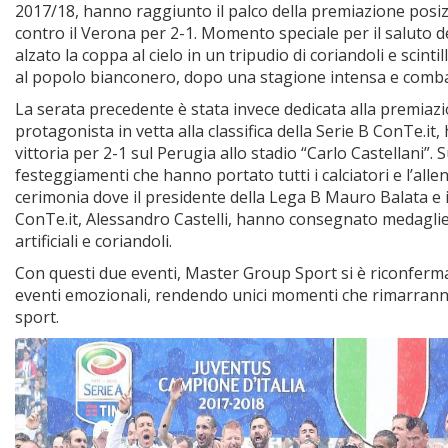
2017/18, hanno raggiunto il palco della premiazione posizi
contro il Verona per 2-1. Momento speciale per il saluto d
alzato la coppa al cielo in un tripudio di coriandoli e sci
al popolo bianconero, dopo una stagione intensa e combatt
La serata precedente è stata invece dedicata alla premiaz
protagonista in vetta alla classifica della Serie B ConTe.it
vittoria per 2-1 sul Perugia allo stadio “Carlo Castellani”. S
festeggiamenti che hanno portato tutti i calciatori e l’alle
cerimonia dove il presidente della Lega B Mauro Balata e 
ConTe.it, Alessandro Castelli, hanno consegnato medaglie 
artificiali e coriandoli.
Con questi due eventi, Master Group Sport si è riconferma
eventi emozionali, rendendo unici momenti che rimarranno i
sport.