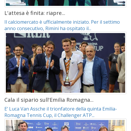
L'attesa è finita: riapre...
Il calciomercato è ufficialmente iniziato. Per il settimo
anno consecutivo, Rimini ha ospitato il...
Cala il sipario sull'Emilia Romagna...
E’ Luca Van Assche il trionfatore della quinta Emilia-
Romagna Tennis Cup, il Challenger ATP...