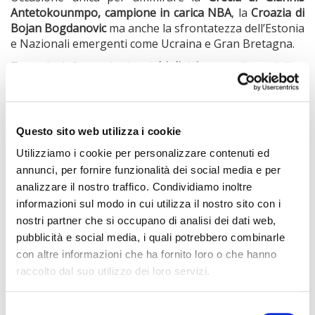
Antetokounmpo, campione in carica NBA
, la
Croazia di
Bojan Bogdanovic
ma anche la sfrontatezza dell’Estonia
e Nazionali emergenti come Ucraina e Gran Bretagna.
Tutte le informazioni e i
biglietti
sono disponibili a
questo link:
https://bit.ly/3nEJjuQ
Questo il calendario delle gare:
Questo sito web utilizza i cookie
Utilizziamo i cookie per personalizzare contenuti ed
Venerdì 2 settembre
annunci, per fornire funzionalità dei social media e per
analizzare il nostro traffico. Condividiamo inoltre
Italia-Estonia
informazioni sul modo in cui utilizza il nostro sito con i
Ucraina-Gran Bretagna
nostri partner che si occupano di analisi dei dati web,
Croazia-Grecia
pubblicità e social media, i quali potrebbero combinarle
Sabato 3 settembre
con altre informazioni che ha fornito loro o che hanno
Grecia-Italia
raccolto dal suo utilizzo dei loro servizi.
Gran Bretagna-Croazia
Estonia-Ucraina
Selezione