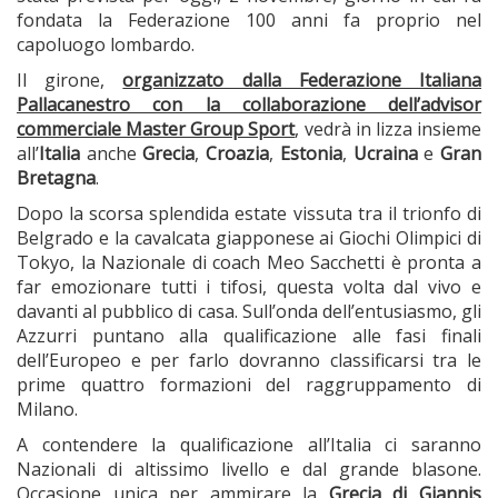
fondata la Federazione 100 anni fa proprio nel
capoluogo lombardo.
Il girone,
organizzato dalla Federazione Italiana
Pallacanestro con la collaborazione dell’advisor
commerciale Master Group Sport
, vedrà in lizza insieme
all’
Italia
anche
Grecia
,
Croazia
,
Estonia
,
Ucraina
e
Gran
Bretagna
.
Dopo la scorsa splendida estate vissuta tra il trionfo di
Belgrado e la cavalcata giapponese ai Giochi Olimpici di
Tokyo, la Nazionale di coach Meo Sacchetti è pronta a
far emozionare tutti i tifosi, questa volta dal vivo e
davanti al pubblico di casa. Sull’onda dell’entusiasmo, gli
Azzurri puntano alla qualificazione alle fasi finali
dell’Europeo e per farlo dovranno classificarsi tra le
prime quattro formazioni del raggruppamento di
Milano.
A contendere la qualificazione all’Italia ci saranno
Nazionali di altissimo livello e dal grande blasone.
Occasione unica per ammirare la
Grecia di Giannis