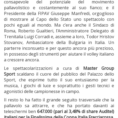
consapevole del potenziale del movimento
pallavolistico e costantemente al suo fianco; e il
Presidente della FIPAV Giuseppe Manfredi, orgoglioso
di mostrare al Capo dello Stato uno spettacolo con
pochi eguali al mondo. Ma c’era anche il Sindaco di
Roma, Roberto Gualtieri, l’Amministratore Delegato di
Trenitalia Luigi Corradi e, assieme a loro, Todor Hristov
Stovanov, Ambasciatore della Bulgaria in Italia. Un
parterre inconsueto e per questo ancora più prezioso,
in possesso degli strumenti per aiutare il volley italiano
a crescere ancora.
Le spettacolarizzazioni a cura di
Master Group
Sport
scaldano il cuore del pubblico del Palazzo dello
Sport, che esprime tutto il suo entusiasmo per la
musica, i giochi di luce e soprattutto i gesti tecnici e
agonistici delle campionesse in campo.
Il resto lo ha fatto il grande seguito trasversale che la
pallavolo sa attrarre, e che ha portato davanti ai
teleschermi ben
647.000 (pari al 3,48% di share Auditel)
italiani per la Finalissima della Coppa Italia Frecciarossa
,