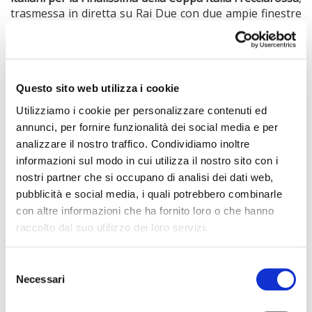
trasmessa in diretta su Rai Due con due ampie finestre
di approfondimento pre e post partita. Spazi nei quali la
Lega Pallavolo Serie A Femminile
e Master Group Sport,
assieme al title sponsor Frecciarossa e tutti i
partner dell’evento, hanno condensato i messaggi di
inclusione del progetto LVF 4 All.
Questo sito web utilizza i cookie
Utilizziamo i cookie per personalizzare contenuti ed
Un successo che non sarebbe stato possibile senza lo
strepitoso duello a cui hanno dato vita sul campo la
annunci, per fornire funzionalità dei social media e per
Igor Gorgonzola Novara
e la
Prosecco DOC Imoco
analizzare il nostro traffico. Condividiamo inoltre
Conegliano
, vincitrice della Coppa Italia Frecciarossa al
informazioni sul modo in cui utilizza il nostro sito con i
termine di un emozionante tie break.
nostri partner che si occupano di analisi dei dati web,
pubblicità e social media, i quali potrebbero combinarle
Oggi organizzare eventi significa anche parlare di
sostenibilità ambientale e le Finali Coppa Italia
con altre informazioni che ha fornito loro o che hanno
Frecciarossa sono state un esempio sotto questo
raccolto dal suo utilizzo dei loro servizi.
punto di vista. Master Group Sport, infatti, ha adottato
un sistema di gestione sostenibile degli eventi ed
Selezione
ottenuto la certificazione ISO 20121 “
Sustainable Event
Necessari
del
Management
” relativa alla progettazione, gestione ed
consenso
erogazione di eventi sportivi. In occasione delle Finali