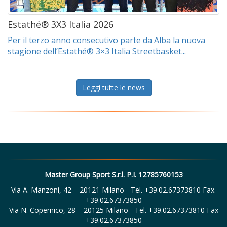
Estathé® 3X3 Italia 2026
Per il terzo anno consecutivo parte da Alba la nuova
stagione dell’Estathé® 3×3 Italia Streetbasket...
Leggi tutte le news
Master Group Sport S.r.l. P.I. 12785760153
Via A. Manzoni, 42 – 20121 Milano - Tel. +39.02.67373810 Fax.
+39.02.67373850
Via N. Copernico, 28 – 20125 Milano - Tel. +39.02.67373810 Fax
+39.02.67373850