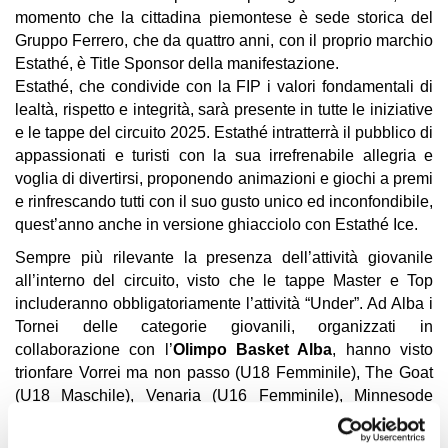
momento che la cittadina piemontese è sede storica del
Gruppo Ferrero, che da quattro anni, con il proprio marchio
Estathé, è Title Sponsor della manifestazione.
Estathé, che condivide con la FIP i valori fondamentali di
lealtà, rispetto e integrità, sarà presente in tutte le iniziative
e le tappe del circuito 2025. Estathé intratterrà il pubblico di
appassionati e turisti con la sua irrefrenabile allegria e
voglia di divertirsi, proponendo animazioni e giochi a premi
e rinfrescando tutti con il suo gusto unico ed inconfondibile,
quest’anno anche in versione ghiacciolo con Estathé Ice.
Sempre più rilevante la presenza dell’attività giovanile
all’interno del circuito, visto che le tappe Master e Top
includeranno obbligatoriamente l’attività “Under”. Ad Alba i
Tornei delle categorie giovanili, organizzati in
collaborazione con l’
Olimpo Basket Alba
, hanno visto
trionfare Vorrei ma non passo (U18 Femminile), The Goat
(U18 Maschile), Venaria (U16 Femminile), Minnesode
Tindermilf (U16 Maschile), Beshtie (U14 Femminile), Rim
Breakers (U14 Maschile), Polipette (U13 Femminile), Air