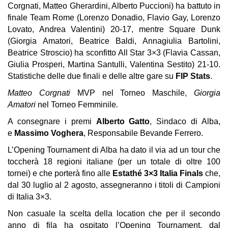
Corgnati, Matteo Gherardini, Alberto Puccioni) ha battuto in
finale Team Rome (Lorenzo Donadio, Flavio Gay, Lorenzo
Lovato, Andrea Valentini) 20-17, mentre Square Dunk
(Giorgia Amatori, Beatrice Baldi, Annagiulia Bartolini,
Beatrice Stroscio) ha sconfitto All Star 3×3 (Flavia Cassan,
Giulia Prosperi, Martina Santulli, Valentina Sestito) 21-10.
Statistiche delle due finali e delle altre gare su
FIP Stats
.
Matteo Corgnati
MVP nel Torneo Maschile,
Giorgia
Amatori
nel Torneo Femminile
.
A consegnare i premi
Alberto Gatto
, Sindaco di Alba,
e
Massimo Voghera
, Responsabile Bevande Ferrero.
L’Opening Tournament di Alba ha dato il via ad un tour che
toccherà 18 regioni italiane (per un totale di oltre 100
tornei) e che porterà fino alle
Estathé 3×3 Italia Finals
che,
dal 30 luglio al 2 agosto, assegneranno i titoli di Campioni
di Italia 3×3.
Non casuale la scelta della location che per il secondo
anno di fila ha ospitato l’Opening Tournament, dal