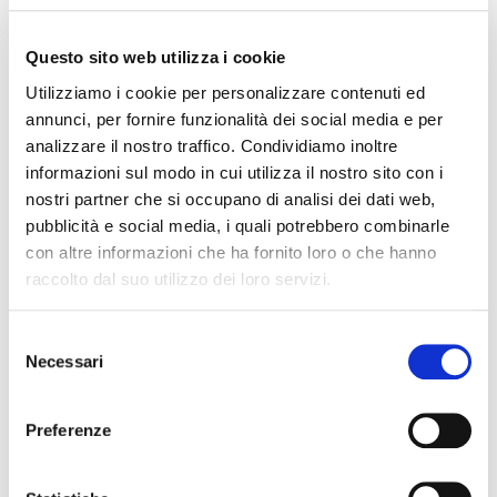
Cantù (U13 Maschile) e L.A. Cicles (Esordienti).
Inoltre, per il secondo anno consecutivo, l’Opening
Questo sito web utilizza i cookie
Tournament ha ospitato
SportABILI Alba APS ASD
,
Utilizziamo i cookie per personalizzare contenuti ed
associazione di promozione sociale e sportiva
annunci, per fornire funzionalità dei social media e per
dilettantistica senza scopo di lucro, che promuove lo sport
analizzare il nostro traffico. Condividiamo inoltre
inclusivo e il turismo accessibile per persone con
informazioni sul modo in cui utilizza il nostro sito con i
disabilità. SportABILI nasce per offrire alle persone con
nostri partner che si occupano di analisi dei dati web,
qualsiasi tipo di disabilità (motoria, sensoriale, intellettiva)
pubblicità e social media, i quali potrebbero combinarle
la possibilità di praticare attività sportiva e di vivere
con altre informazioni che ha fornito loro o che hanno
esperienze turistiche accessibili, una missione che sposa i
raccolto dal suo utilizzo dei loro servizi.
valori di appartenenza e di inclusività che sono propri della
manifestazione.
Selezione
L’Estathé 3×3 Italia Streetbasket Circuit si era aperto
Necessari
del
sabato 31 maggio con la
conferenza stampa di
consenso
presentazione
in cui hanno partecipato, oltre ad Alberto
Gatto e Massimo Voghera, anche
Maurizio Bertea
,
Preferenze
Segretario Generale della Federazione Italiana
Pallacanestro,
Antonio Santa Maria
, Direttore Generale di