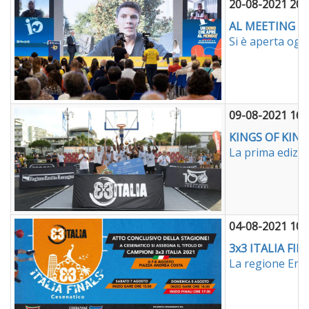
20-08-2021 20:
AL MEETING DI
Si è aperta oggi
09-08-2021 16:
KINGS OF KING
La prima edizion
04-08-2021 10:
3x3 ITALIA FI
La regione Emil