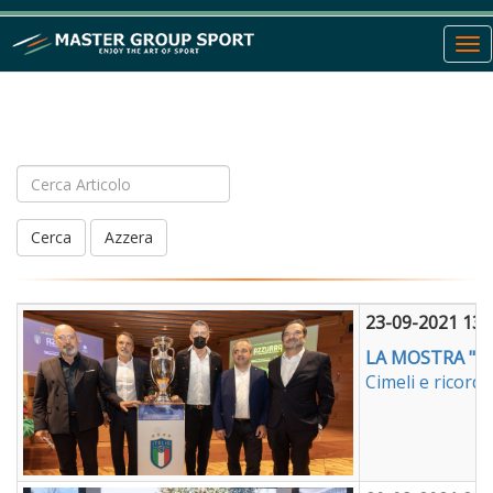
To
nav
text
Cerca
Azzera
23-09-2021 13:
LA MOSTRA "A
Cimeli e ricordi