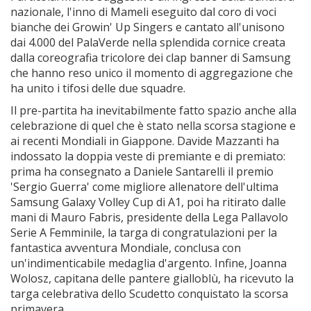
nazionale, l'inno di Mameli eseguito dal coro di voci
bianche dei Growin' Up Singers e cantato all'unisono
dai 4.000 del PalaVerde nella splendida cornice creata
dalla coreografia tricolore dei clap banner di Samsung
che hanno reso unico il momento di aggregazione che
ha unito i tifosi delle due squadre.
Il pre-partita ha inevitabilmente fatto spazio anche alla
celebrazione di quel che è stato nella scorsa stagione e
ai recenti Mondiali in Giappone. Davide Mazzanti ha
indossato la doppia veste di premiante e di premiato:
prima ha consegnato a Daniele Santarelli il premio
'Sergio Guerra' come migliore allenatore dell'ultima
Samsung Galaxy Volley Cup di A1, poi ha ritirato dalle
mani di Mauro Fabris, presidente della Lega Pallavolo
Serie A Femminile, la targa di congratulazioni per la
fantastica avventura Mondiale, conclusa con
un'indimenticabile medaglia d'argento. Infine, Joanna
Wolosz, capitana delle pantere gialloblù, ha ricevuto la
targa celebrativa dello Scudetto conquistato la scorsa
primavera.