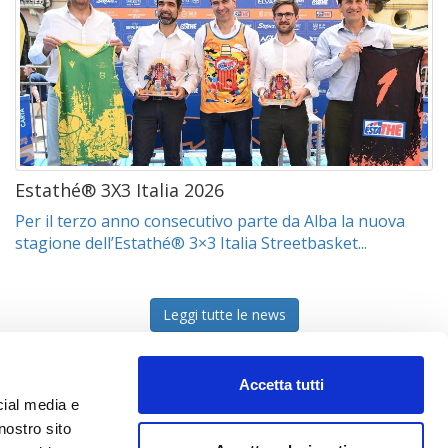
Estathé® 3X3 Italia 2026
Per il terzo anno consecutivo parte da Alba la nuova
stagione dell’Estathé® 3×3 Italia Streetbasket...
Leggi tutte le news
Accetta tutti
cial media e
nostro sito