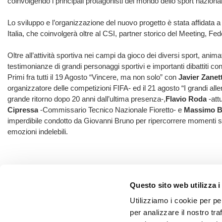
coinvolgendo i principali protagonisti del mondo dello sport naziona
Lo sviluppo e l’organizzazione del nuovo progetto è stata affidata 
Italia, che coinvolgerà oltre al CSI, partner storico del Meeting, F
Oltre all’attività sportiva nei campi da gioco dei diversi sport, anim
testimonianze di grandi personaggi sportivi e importanti dibattiti co
Primi fra tutti il 19 Agosto “Vincere, ma non solo” con
Javier Zanett
organizzatore delle competizioni FIFA- ed il 21 agosto “I grandi alle
grande ritorno dopo 20 anni dall’ultima presenza-,
Flavio Roda
-att
Cipressa
-Commissario Tecnico Nazionale Fioretto- e
Massimo B
imperdibile condotto da Giovanni Bruno per ripercorrere momenti sto
emozioni indelebili.
Questo sito web utilizza i
Utilizziamo i cookie per pe
per analizzare il nostro tra