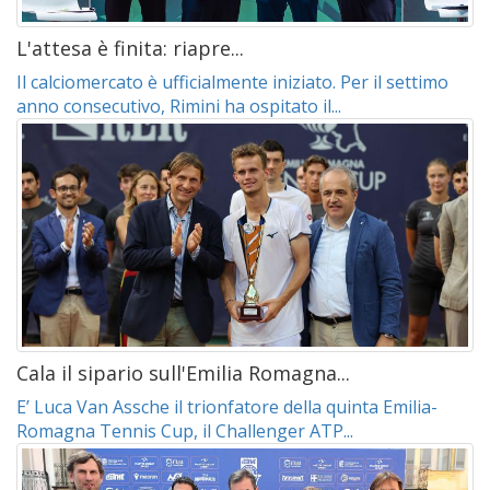
L'attesa è finita: riapre...
Il calciomercato è ufficialmente iniziato. Per il settimo
anno consecutivo, Rimini ha ospitato il...
Cala il sipario sull'Emilia Romagna...
E’ Luca Van Assche il trionfatore della quinta Emilia-
Romagna Tennis Cup, il Challenger ATP...