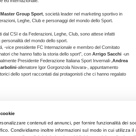
le ed internazionale.
a
Master Group Sport
, società leader nel marketing sportivo in
ederazioni, Leghe, Club e personaggi del mondo dello Sport.
ati dal CSI e da Federazioni, Leghe, Club, sono attese infatti
n personalità del mondo dello sport.
i
, -vice presidente FC Internazionale e membro del Comitato
natori che hanno fatto la storia dello sport”, con
Arrigo Sacchi
-un
ualmente Presidente Federazione Italiana Sport Invernali-,
Andrea
arbolini
-allenatore Igor Gorgonzola Novara-, appuntamento
rici dello sport raccontati dai protagonisti che ci hanno regalato
 cookie
rsonalizzare contenuti ed annunci, per fornire funzionalità dei so
ffico. Condividiamo inoltre informazioni sul modo in cui utilizza il 