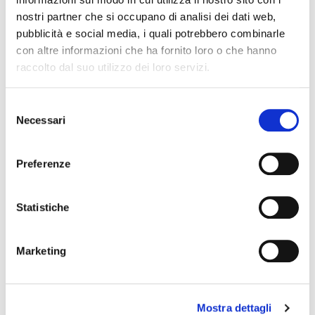
maturate in tanti anni di collaborazione con diverse
nostri partner che si occupano di analisi dei dati web,
Leghe e Federazioni. L’obiettivo comune - ha aggiunto
pubblicità e social media, i quali potrebbero combinarle
Giovanni Carnevali
- è quello di accrescere il valore della
con altre informazioni che ha fornito loro o che hanno
Pallamano Italiana per renderla una piattaforma di
raccolto dal suo utilizzo dei loro servizi.
comunicazione appetibile per il mondo
aziendale. Crediamo fortemente nelle possibilità di
sviluppo di questo sport e siamo pronti a divulgarne i
Selezione
valori più profondi".
Necessari
del
consenso
Ti potrebbero Interessare
Preferenze
Statistiche
Marketing
Mostra dettagli