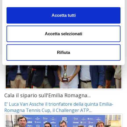
L'attesa è finita: riapre...
Accetta tutti
Il calciomercato è ufficialmente iniziato. Per il settimo
anno consecutivo, Rimini ha ospitato il...
Accetta selezionati
Rifiuta
Cala il sipario sull'Emilia Romagna...
E’ Luca Van Assche il trionfatore della quinta Emilia-
Romagna Tennis Cup, il Challenger ATP...