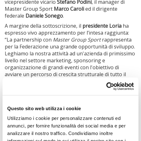
vicepresidente vicario
Stefano Podini
, il manager di
Master Group Sport
Marco Caroli
ed il dirigente
federale
Daniele Sonego
.
A margine della sottoscrizione, il
presidente Loria
ha
espresso vivo apprezzamento per l’intesa raggiunta:
“La partnership con
Master Group Sport
rappresenta
per la Federazione una grande opportunità di sviluppo.
Leghiamo la nostra attività ad un'azienda di primissimo
livello nel settore marketing, sponsoring e
organizzazione di grandi eventi con l'obiettivo di
avviare un percorso di crescita strutturale di tutto il
movimento.
Master Group Sport
– conclude il
presidente Loria – lavorerà al nostro fianco per tutti gli
asset della FIGH: maglia Azzurra, campionati, grandi
eventi. Mi piace soprattutto sottolineare l'entusiasmo
con il quale l’amministratore unico Giovanni Carnevali
Questo sito web utilizza i cookie
ed i suoi principali collaboratori si sono avvicinati al
Utilizziamo i cookie per personalizzare contenuti ed
nostro sport rimanendone assolutamente affascinati".
annunci, per fornire funzionalità dei social media e per
"Siamo lieti di intraprendere questo percorso con FIGH
analizzare il nostro traffico. Condividiamo inoltre
grazie al know how acquisito nel corso delle esperienze
informazioni sul modo in cui utilizza il nostro sito con i