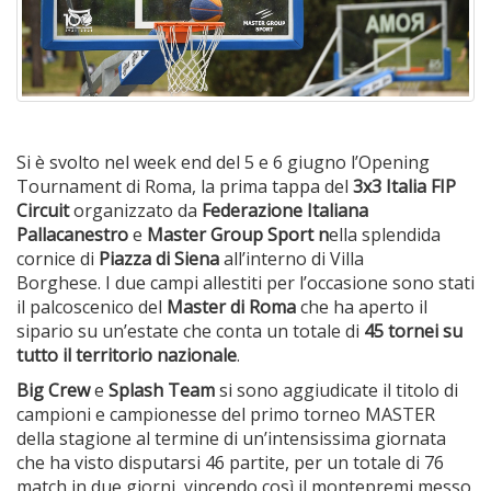
Si è svolto nel week end del 5 e 6 giugno l’Opening
Tournament di Roma, la prima tappa del
3x3 Italia FIP
Circuit
organizzato da
Federazione Italiana
Pallacanestro
e
Master Group Sport n
ella splendida
cornice di
Piazza di Siena
all’interno di Villa
Borghese. I due campi allestiti per l’occasione sono stati
il palcoscenico del
Master di Roma
che ha aperto il
sipario su un’estate che conta un totale di
45 tornei su
tutto il territorio nazionale
.
Big Crew
e
Splash Team
si sono aggiudicate il titolo di
campioni e campionesse del primo torneo MASTER
della stagione al termine di un’intensissima giornata
che ha visto disputarsi 46 partite, per un totale di 76
match in due giorni, vincendo così il montepremi messo