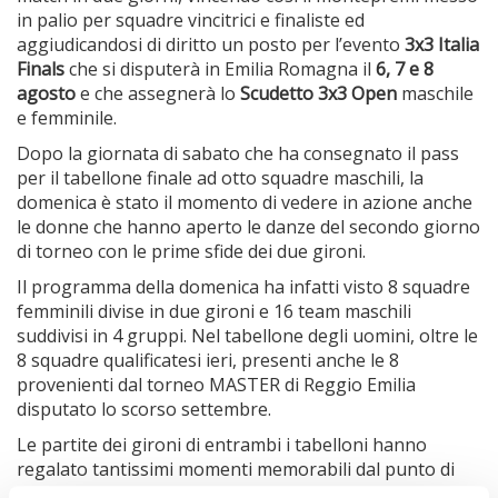
in palio per squadre vincitrici e finaliste ed
aggiudicandosi di diritto un posto per l’evento
3x3 Italia
Finals
che si disputerà in Emilia Romagna il
6, 7 e 8
agosto
e che assegnerà lo
Scudetto 3x3 Open
maschile
e femminile.
Dopo la giornata di sabato che ha consegnato il pass
per il tabellone finale ad otto squadre maschili, la
domenica è stato il momento di vedere in azione anche
le donne che hanno aperto le danze del secondo giorno
di torneo con le prime sfide dei due gironi.
Il programma della domenica ha infatti visto 8 squadre
femminili divise in due gironi e 16 team maschili
suddivisi in 4 gruppi. Nel tabellone degli uomini, oltre le
8 squadre qualificatesi ieri, presenti anche le 8
provenienti dal torneo MASTER di Reggio Emilia
disputato lo scorso settembre.
Le partite dei gironi di entrambi i tabelloni hanno
regalato tantissimi momenti memorabili dal punto di
vista tecnico ed emotivo, concludendosi nel primo