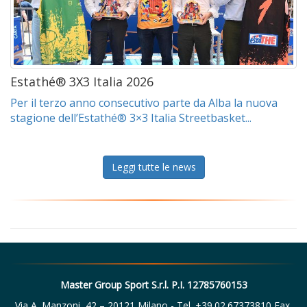
Estathé® 3X3 Italia 2026
Per il terzo anno consecutivo parte da Alba la nuova
stagione dell’Estathé® 3×3 Italia Streetbasket...
Leggi tutte le news
Master Group Sport S.r.l. P.I. 12785760153
Via A. Manzoni, 42 – 20121 Milano - Tel. +39.02.67373810 Fax.