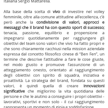
Italiana Sergio Mattarella.
Alla base della scelta di
vivo
di investire nel volley
femminile, oltre alla comune attitudine all’eccellenza, c’è
però anche la
condivisione di valori, approcci e
messaggi che il brand ha con questo sport di successo;
tenacia, passione, equilibrio e propensione a
impegnarsi quotidianamente per raggiungere gli
obiettivi del team sono valori che vivo ha fatto propri e
che sono chiaramente racchiusi nella mission aziendale
espressa dal concetto filosofico cinese di “Ben Fen”, un
termine che descrive l’attitudine a fare le cose giuste,
nel modo giusto e promuove l’assunzione di un
atteggiamento onesto, orientato al raggiungimento
degli obiettivi con spirito di squadra, iniziativa e
proattività. La strategia del brand, fondata su questi
valori, è quindi quella di creare
innovazioni
significative
che migliorino la vita quotidiana delle
persone e che le aiutino a conseguire i propri obiettivi -
lavorativi, sportivi e non solo - il cui raggiungimento
rappresenta un momento di gioia e soddisfazione.