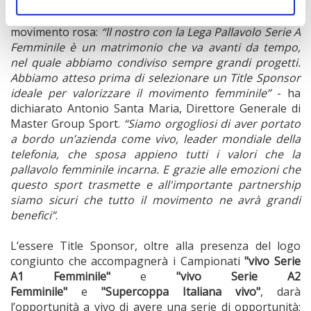
con
Master Group Sport
, che da oltre dieci anni è
impegnata al fianco della Lega nella promozione del
movimento rosa:
“ll nostro con la Lega Pallavolo Serie A
Femminile è un matrimonio che va avanti da tempo,
nel quale abbiamo condiviso sempre grandi progetti.
Abbiamo atteso prima di selezionare un Title Sponsor
ideale per valorizzare il movimento femminile”
- ha
dichiarato Antonio Santa Maria, Direttore Generale di
Master Group Sport.
“Siamo orgogliosi di aver portato
a bordo un’azienda come vivo, leader mondiale della
telefonia, che sposa appieno tutti i valori che la
pallavolo femminile incarna. E grazie alle emozioni che
questo sport trasmette e all'importante partnership
siamo sicuri che tutto il movimento ne avrà grandi
benefici”
.
L’essere Title Sponsor, oltre alla presenza del logo
congiunto che accompagnerà i Campionati
"vivo Serie
A1 Femminile"
e
"vivo Serie A2
Femminile"
e
"Supercoppa Italiana vivo"
, darà
l’opportunità a vivo di avere una serie di opportunità: