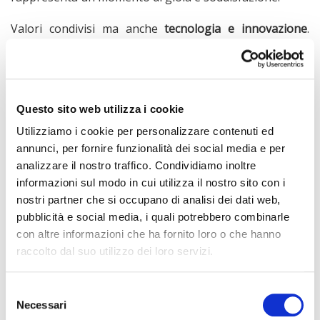
Valori condivisi ma anche
tecnologia e innovazione
.
L’obiettivo di questa sponsorship rispecchia anche la
volontà di
vivo
di far vivere una user-experience da
smartphone moderna, divertente e adatta alle esigenze
di chi vive lo sport in campo ma anche fuori. Gli
smartphone vivo verranno infatti utilizzati come
Questo sito web utilizza i cookie
“
abilitatori tecnologici
” per vivere in prima persona
Utilizziamo i cookie per personalizzare contenuti ed
l’atmosfera in campo e condividere, attraverso la
annunci, per fornire funzionalità dei social media e per
tecnologia all’avanguardia, momenti sportivi
analizzare il nostro traffico. Condividiamo inoltre
ingaggianti, originali e divertenti.
informazioni sul modo in cui utilizza il nostro sito con i
L’innovativo smartphone
vivo V21 5G
che integra
nostri partner che si occupano di analisi dei dati web,
caratteristiche uniche come il Dual Selfie Spotlight,
pubblicità e social media, i quali potrebbero combinarle
prodotto che avrà la maggior visibilità all’interno della
con altre informazioni che ha fornito loro o che hanno
partnership, è stato scelto proprio per le funzionalità
raccolto dal suo utilizzo dei loro servizi.
versatili che lo rendono adatto sia per divertirsi online
sia per chi con lo smartphone e in particolare con la
Selezione
fotocamera frontale ci lavora quotidianamente.
Necessari
del