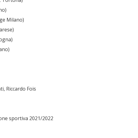
t Tortona)
no)
ge Milano)
arese)
logna)
ano)
ti, Riccardo Fois
ione sportiva 2021/2022