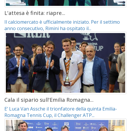
L'attesa è finita: riapre...
Il calciomercato è ufficialmente iniziato. Per il settimo
anno consecutivo, Rimini ha ospitato il...
Cala il sipario sull'Emilia Romagna...
E’ Luca Van Assche il trionfatore della quinta Emilia-
Romagna Tennis Cup, il Challenger ATP...