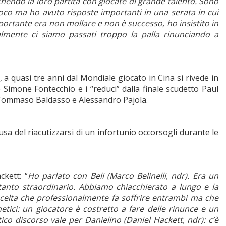
endo la loro partita con giocate di grande talento. Sono
poco ma ho avuto risposte importanti in una serata in cui
portante era non mollare e non è successo, ho insistito in
almente ci siamo passati troppo la palla rinunciando a
, a quasi tre anni dal Mondiale giocato in Cina si rivede in
Simone Fontecchio e i “reduci” dalla finale scudetto Paul
, Tommaso Baldasso e Alessandro Pajola.
sa del riacutizzarsi di un infortunio occorsogli durante le
kett: “
Ho parlato con Beli (Marco Belinelli, ndr). Era un
anto straordinario. Abbiamo chiacchierato a lungo e la
scelta che professionalmente fa soffrire entrambi ma che
etici: un giocatore è costretto a fare delle rinunce e un
tico discorso vale per Danielino (Daniel Hackett, ndr): c’è