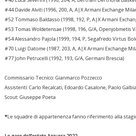
#40 Luca Severini (1996, 204, A, Bertram Derthona Baske
#44 Davide Alviti (1996, 200, A, A|X Armani Exchange Mila
#52 Tommaso Baldasso (1998, 192, P, A|X Armani Exchan
#53 Tomas Woldetensae (1998, 196, G/A, Openjobmetis V
#54 Alessandro Pajola (1999, 194, P, Segafredo Virtus Bo
#70 Luigi Datome (1987, 203, A, A|X Armani Exchange Mil
#77 John Petrucelli (1992, 193, G/A, Germani Brescia)
Commissario Tecnico: Gianmarco Pozzecco
Assistenti: Carlo Recalcati, Edoardo Casalone, Paolo Galbia
Scout: Giuseppe Poeta
*
Le squadre di appartenenza fanno riferimento alla stag