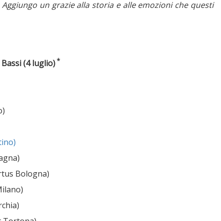
 Aggiungo un grazie alla storia e alle emozioni che questi
*
 Bassi (4 luglio)
o)
tino)
pagna)
irtus Bologna)
Milano)
rchia)