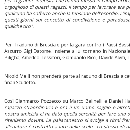
per la grande intensità che hanno messo in campo arricch
orgoglioso di questi ragazzi, il tempo per lavorare era 
qualcuno ha sofferto anche la tensione dell'esordio. L'im
questi giorni sul concetto di condivisione e paradoss
qualche tiro".
Per il raduno di Brescia e per la gara contro i Paesi Bassi
Azzurro Gigi Datome. Insieme a lui tornano in Nazionale 
Biligha, Amedeo Tessitori, Giampaolo Ricci, Davide Alviti
Nicoló Melli non prenderà parte al raduno di Brescia a cau
finali Scudetto.
Così Gianmarco Pozzecco su Marco Belinelli e Daniel Hac
ragazzo straordinario e ora è un uomo saggio e altrett
nostra amicizia ci ha dato quella serenità per fare una 
riteniamo dovuta. La pallacanestro si svolge a ritmi fren
allenatore è costretto a fare delle scelte. Lo stesso iden