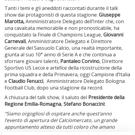
Tanti i temi e gli aneddoti raccontati durante il talk
show dai protagonisti di questa stagione:
Giuseppe
Marotta,
Amministratore Delegato dell’Inter che, con
una cavalcata memorabile e non pronosticabile, ha
conquistato la Finale di Champions League,
Giovanni
Carnevali
, Amministratore Delegato e Direttore
Generale del Sassuolo Calcio, una realtà importante,
giunta al suo 10° anno di Serie A e che continua a
sfornare giovani talenti,
Pantaleo Corvino
, Direttore
Sportivo US Lecce e artefice della ricostruzione della
prima squadra e della Primavera, oggi Campione d’Italia
e
Claudio Fenucci
, Amministratore Delegato Bologna
Football Club, dopo una stagione da record.
A chiusura del talk show, il saluto del
Presidente della
Regione Emilia-Romagna
,
Stefano Bonaccini:
“Siamo orgogliosi di ospitare anche quest’anno
l’evento di apertura del Calciomercato, un grande
appuntamento atteso da tutti coloro che amano
questo sport unico, in grado di regalare emozioni