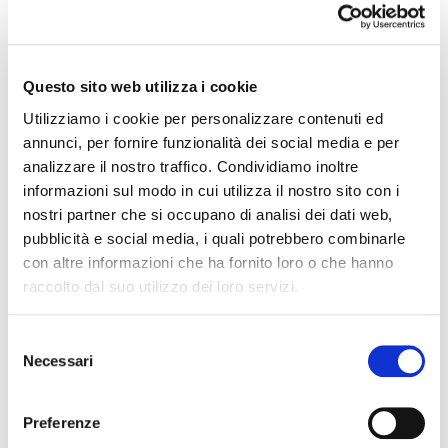
irripetibili. E che segna di fatto la riapertura della
stagione del calcio italiano. Uno dei tanti, prestigiosi
eventi sportivi che ospitiamo in Emilia-Romagna, in
questa regione che sempre più conferma la propria
Questo sito web utilizza i cookie
vocazione di autentica Sport Valley, con un’attenzione
Utilizziamo i cookie per personalizzare contenuti ed
allo sport davvero a tutto campo, da quello di base ai
annunci, per fornire funzionalità dei social media e per
grandi eventi di richiamo internazionale. Un
analizzare il nostro traffico. Condividiamo inoltre
appuntamento diventato ormai una bella
informazioni sul modo in cui utilizza il nostro sito con i
consuetudine, nel cuore della Riviera emiliano-
romagnola, nella straordinaria cornice del Grand Hotel
nostri partner che si occupano di analisi dei dati web,
di Rimini, che quest’anno assume un ulteriore
pubblicità e social media, i quali potrebbero combinarle
importante significato: la testimonianza della volontà
con altre informazioni che ha fornito loro o che hanno
di questa terra tenace e orgogliosa di non arrendersi,
raccolto dal suo utilizzo dei loro servizi.
dopo le devastazioni dell’alluvione, e di ripartire ancora
una volta, insieme alle nostre comunità”.
Selezione
Necessari
del
Con l’occasione, inoltre, il Presidente della Lega Serie A
consenso
Lorenzo Casini ha consegnato al Presidente Stefano
Preferenze
Bonaccini parte del ricavato della Finale di Coppa Italia