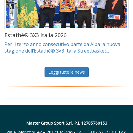
Estathé® 3X3 Italia 2026
Per il terzo anno consecutivo parte da Alba la nuova
stagione dell’Estathé® 3×3 Italia Streetbasket...
Leggi tutte le news
Master Group Sport S.r.l. P.I. 12785760153
Via A. Manzoni, 42 – 20121 Milano - Tel. +39.02.67373810 Fax.