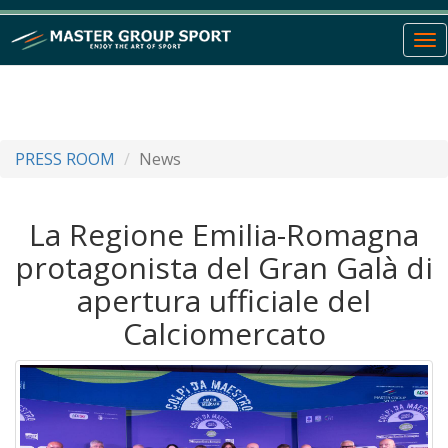
To
nav
PRESS ROOM
News
La Regione Emilia-Romagna
protagonista del Gran Galà di
apertura ufficiale del
Calciomercato