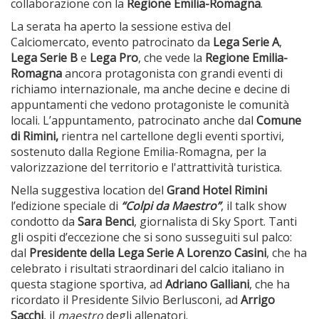
collaborazione con la
Regione Emilia-Romagna
.
La serata ha aperto la sessione estiva del
Calciomercato, evento patrocinato da
Lega Serie A
,
Lega Serie B
e
Lega Pro
, che vede la
Regione Emilia-
Romagna
ancora protagonista con grandi eventi di
richiamo internazionale, ma anche decine e decine di
appuntamenti che vedono protagoniste le comunità
locali. L’appuntamento, patrocinato anche dal
Comune
di Rimini,
rientra nel cartellone degli eventi sportivi,
sostenuto dalla Regione Emilia-Romagna, per la
valorizzazione del territorio e l'attrattività turistica.
Nella suggestiva location del
Grand Hotel Rimini
l’edizione speciale di
“Colpi da Maestro”
, il talk show
condotto da
Sara Benci
, giornalista di Sky Sport. Tanti
gli ospiti d’eccezione che si sono susseguiti sul palco:
dal
Presidente della Lega Serie A Lorenzo Casini
, che ha
celebrato i risultati straordinari del calcio italiano in
questa stagione sportiva, ad
Adriano Galliani
, che ha
ricordato il Presidente Silvio Berlusconi, ad
Arrigo
Sacchi
, il
maestro
degli allenatori.