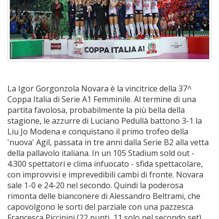
La Igor Gorgonzola Novara è la vincitrice della 37^
Coppa Italia di Serie A1 Femminile. Al termine di una
partita favolosa, probabilmente la più bella della
stagione, le azzurre di Luciano Pedullà battono 3-1 la
Liu Jo Modena e conquistano il primo trofeo della
'nuova' Agil, passata in tre anni dalla Serie B2 alla vetta
della pallavolo italiana. In un 105 Stadium sold out -
4.300 spettatori e clima infuocato - sfida spettacolare,
con improvvisi e imprevedibili cambi di fronte. Novara
sale 1-0 e 24-20 nel secondo. Quindi la poderosa
rimonta delle bianconere di Alessandro Beltrami, che
capovolgono le sorti del parziale con una pazzesca
Francesca Piccinini (22 punti, 11 solo nel secondo set),