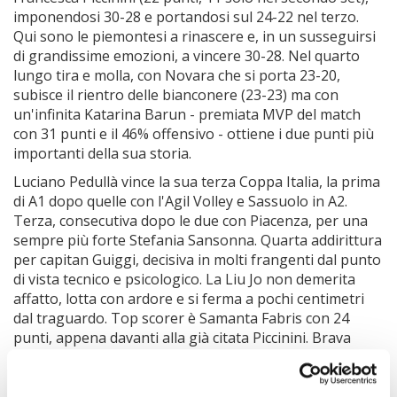
imponendosi 30-28 e portandosi sul 24-22 nel terzo.
Qui sono le piemontesi a rinascere e, in un susseguirsi
di grandissime emozioni, a vincere 30-28. Nel quarto
lungo tira e molla, con Novara che si porta 23-20,
subisce il rientro delle bianconere (23-23) ma con
un'infinita Katarina Barun - premiata MVP del match
con 31 punti e il 46% offensivo - ottiene i due punti più
importanti della sua storia.
Luciano Pedullà vince la sua terza Coppa Italia, la prima
di A1 dopo quelle con l'Agil Volley e Sassuolo in A2.
Terza, consecutiva dopo le due con Piacenza, per una
sempre più forte Stefania Sansonna. Quarta addirittura
per capitan Guiggi, decisiva in molti frangenti dal punto
di vista tecnico e psicologico. La Liu Jo non demerita
affatto, lotta con ardore e si ferma a pochi centimetri
dal traguardo. Top scorer è Samanta Fabris con 24
punti, appena davanti alla già citata Piccinini. Brava
Matea Ikic, subentrata nel secondo set a Rousseaux ed
elemento fondamentale nella rimonta. Così come
Francesca Ferretti, all'esordio con la sua nuova maglia e