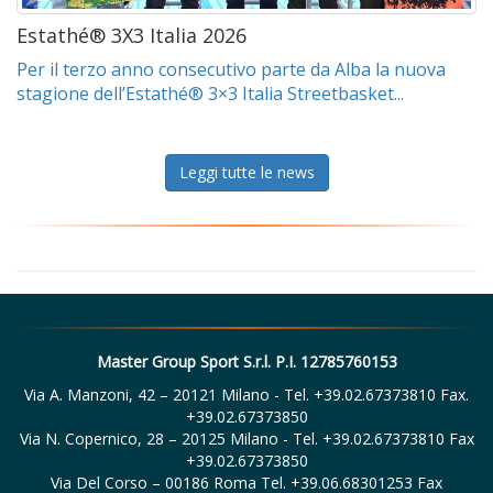
Estathé® 3X3 Italia 2026
Per il terzo anno consecutivo parte da Alba la nuova
stagione dell’Estathé® 3×3 Italia Streetbasket...
Leggi tutte le news
Master Group Sport S.r.l. P.I. 12785760153
Via A. Manzoni, 42 – 20121 Milano - Tel. +39.02.67373810 Fax.
+39.02.67373850
Via N. Copernico, 28 – 20125 Milano - Tel. +39.02.67373810 Fax
+39.02.67373850
Via Del Corso – 00186 Roma Tel. +39.06.68301253 Fax