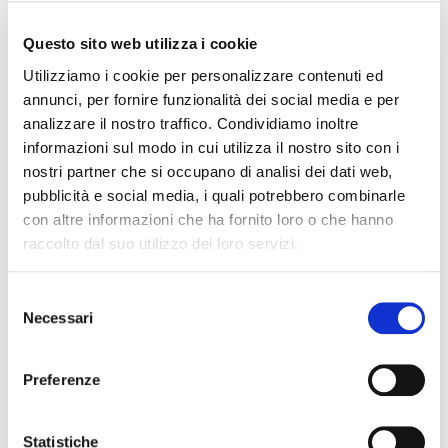
già padrona della situazione.
Questo sito web utilizza i cookie
Utilizziamo i cookie per personalizzare contenuti ed
Master Group Sport, in collaborazione con la Lega
annunci, per fornire funzionalità dei social media e per
Pallavolo Serie A Femminile, ha curato l'organizzazione
analizzare il nostro traffico. Condividiamo inoltre
dell'evento a 360°.
informazioni sul modo in cui utilizza il nostro sito con i
nostri partner che si occupano di analisi dei dati web,
pubblicità e social media, i quali potrebbero combinarle
con altre informazioni che ha fornito loro o che hanno
raccolto dal suo utilizzo dei loro servizi.
37^ Coppa Italia Serie A1
Domenica 1 marzo, finale
Igor Gorgonzola Novara - Liu Jo Modena 3-1 (25-19, 28-
Selezione
30, 30-28, 25-23)
Necessari
del
consenso
Sabato 28 febbraio, semifinali
Preferenze
Igor Gorgonzola Novara – Imoco Volley Conegliano 3-
1 (25-21, 27-25, 20-25, 26-24)
Statistiche
Liu•Jo Modena – Unendo Yamamay Busto Arsizio 3-1