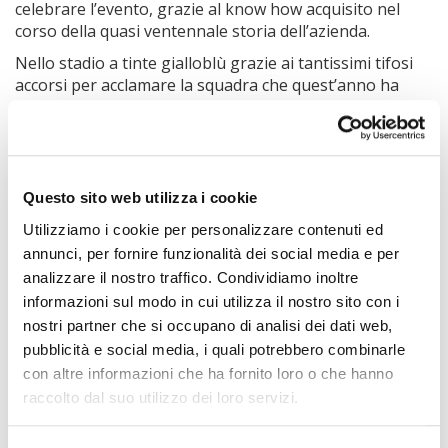
celebrare l’evento, grazie al know how acquisito nel
corso della quasi ventennale storia dell’azienda.
Nello stadio a tinte gialloblù grazie ai tantissimi tifosi
accorsi per acclamare la squadra che quest’anno ha
regalato la gioia più grande nella storia della società
frusinate, la cerimonia di premiazione è stata il fiore
all’occhiello della serata. La chiamata all’americana dei
singoli giocatori e di tutto lo staff della squadra che ha
permesso il raggiungimento di questo fantastico
Questo sito web utilizza i cookie
obiettivo, ha creato la giusta atmosfera prima
Utilizziamo i cookie per personalizzare contenuti ed
dell’alzata al cielo del trofeo per i secondi classificati del
annunci, per fornire funzionalità dei social media e per
campionato di Serie B. Lo scoppio dei kabuki con i colori
analizzare il nostro traffico. Condividiamo inoltre
della società, supportati dalla musica scelta ad hoc per
informazioni sul modo in cui utilizza il nostro sito con i
l’occasione, lascerà senza dubbio un ricordo indelebile
nella memoria di tutti i presenti.
nostri partner che si occupano di analisi dei dati web,
pubblicità e social media, i quali potrebbero combinarle
Ti potrebbero Interessare
con altre informazioni che ha fornito loro o che hanno
raccolto dal suo utilizzo dei loro servizi.