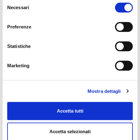
Selezione
Necessari
del
consenso
Preferenze
Statistiche
L'attesa è finita: riapre...
Marketing
Il calciomercato è ufficialmente iniziato. Per il settimo
anno consecutivo, Rimini ha ospitato il...
Mostra dettagli
Accetta tutti
Accetta selezionati