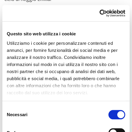
Come sempre il Trofeo TIM sarà una grande occasione
per le squadre di testare le proprie forze in vista della
stagione di Serie A TIM che comincerà giusto dieci
giorni dopo, e come ogni anno Master Group Sport si
occuperà di dar vita ad un grande spettacolo curando la
Questo sito web utilizza i cookie
promozione dell’evento e tutti gli aspetti organizzativi
Utilizziamo i cookie per personalizzare contenuti ed
della serata.
annunci, per fornire funzionalità dei social media e per
analizzare il nostro traffico. Condividiamo inoltre
Ti potrebbero Interessare
informazioni sul modo in cui utilizza il nostro sito con i
nostri partner che si occupano di analisi dei dati web,
pubblicità e social media, i quali potrebbero combinarle
con altre informazioni che ha fornito loro o che hanno
raccolto dal suo utilizzo dei loro servizi.
Selezione
Necessari
del
consenso